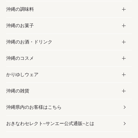
沖縄の調味料
フルーツ・野菜
加工食品
沖縄のお菓子
お肉
缶詰／パウチ
調味料
沖縄のお酒・ドリンク
海産物
沖縄料理
砂糖／黒砂糖
お菓子
沖縄のコスメ
沖縄そば／乾麺
塩
黒糖
お酒・ドリンク
かりゆしウェア
レトルト食品
お酢／ドレッシング
ちんすこう
泡盛
コスメ
沖縄の雑貨
乾物／粉類
しょうゆ
伝統菓子
ビール・チューハイ
スキンケア
かりゆしウェア
沖縄県内のお客様はこちら
みそ
スナック
ワイン・ウィスキー・カクテル
ボディケア
メンズ
雑貨
おきなわセレクト~サンエー公式通販~とは
だし／スパイス／島唐辛子
おつまみ
ドリンク
ヘアケア
レディース
沖縄ファッション