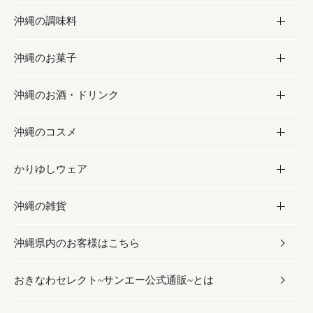
沖縄の調味料
フルーツ・野菜
加工食品
沖縄のお菓子
お肉
缶詰／パウチ
調味料
沖縄のお酒・ドリンク
海産物
沖縄料理
砂糖／黒砂糖
お菓子
沖縄のコスメ
沖縄そば／乾麺
塩
黒糖
お酒・ドリンク
かりゆしウェア
レトルト食品
お酢／ドレッシング
ちんすこう
泡盛
コスメ
沖縄の雑貨
乾物／粉類
しょうゆ
伝統菓子
ビール・チューハイ
スキンケア
かりゆしウェア
沖縄県内のお客様はこちら
みそ
スナック
ワイン・ウィスキー・カクテル
ボディケア
メンズ
雑貨
おきなわセレクト~サンエー公式通販~とは
だし／スパイス／島唐辛子
おつまみ
ドリンク
ヘアケア
レディース
沖縄ファッション