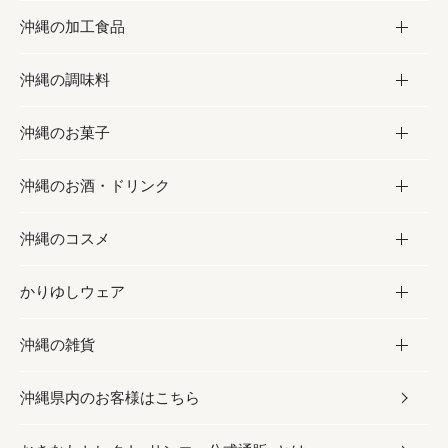
沖縄の加工食品
お取り寄せグルメ
沖縄の調味料
フルーツ・野菜
加工食品
沖縄のお菓子
お肉
缶詰／パウチ
調味料
沖縄のお酒・ドリンク
海産物
沖縄料理
砂糖／黒砂糖
お菓子
沖縄のコスメ
沖縄そば／乾麺
塩
黒糖
お酒・ドリンク
かりゆしウェア
レトルト食品
お酢／ドレッシング
ちんすこう
泡盛
コスメ
沖縄の雑貨
乾物／粉類
しょうゆ
伝統菓子
ビール・チューハイ
スキンケア
かりゆしウェア
沖縄県内のお客様はこちら
みそ
スナック
ワイン・ウィスキー・カクテル
ボディケア
メンズ
雑貨