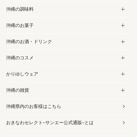
沖縄の調味料
フルーツ・野菜
加工食品
沖縄のお菓子
お肉
缶詰／パウチ
調味料
沖縄のお酒・ドリンク
海産物
沖縄料理
砂糖／黒砂糖
お菓子
沖縄のコスメ
沖縄そば／乾麺
塩
黒糖
お酒・ドリンク
かりゆしウェア
レトルト食品
お酢／ドレッシング
ちんすこう
泡盛
コスメ
沖縄の雑貨
乾物／粉類
しょうゆ
伝統菓子
ビール・チューハイ
スキンケア
かりゆしウェア
沖縄県内のお客様はこちら
みそ
スナック
ワイン・ウィスキー・カクテル
ボディケア
メンズ
雑貨
おきなわセレクト~サンエー公式通販~とは
だし／スパイス／島唐辛子
おつまみ
ドリンク
ヘアケア
レディース
沖縄ファッション