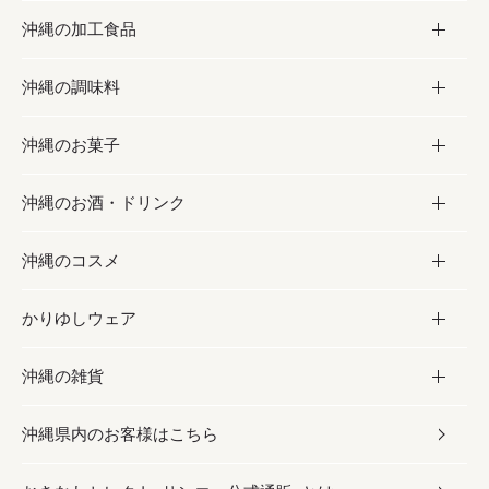
沖縄の加工食品
お取り寄せグルメ
沖縄の調味料
フルーツ・野菜
加工食品
沖縄のお菓子
お肉
缶詰／パウチ
調味料
沖縄のお酒・ドリンク
海産物
沖縄料理
砂糖／黒砂糖
お菓子
沖縄のコスメ
沖縄そば／乾麺
塩
黒糖
お酒・ドリンク
かりゆしウェア
レトルト食品
お酢／ドレッシング
ちんすこう
泡盛
コスメ
沖縄の雑貨
乾物／粉類
しょうゆ
伝統菓子
ビール・チューハイ
スキンケア
かりゆしウェア
沖縄県内のお客様はこちら
みそ
スナック
ワイン・ウィスキー・カクテル
ボディケア
メンズ
雑貨