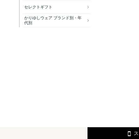
セレクトギフト
かりゆしウェア ブランド別・年
代別
ス