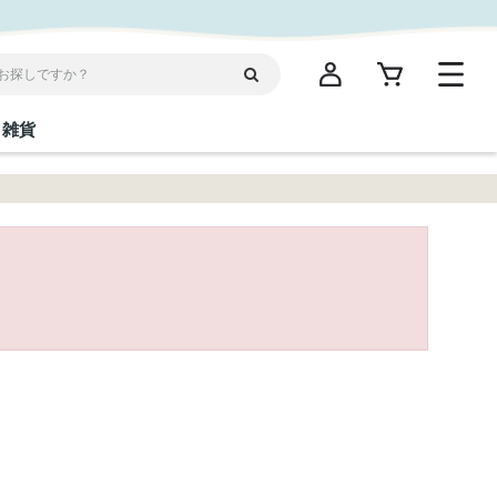
雑貨
閉じる
閉じる
閉じる
閉じる
閉じる
閉じる
閉じる
閉じる
統菓子
ディケア
ディース
海産物
沖縄そば／乾麺
お酢／ドレッシング
ワイン・ウィスキー・カクテル
箸・線香・ウチカビ
スナック
縄限定商品（ご当地）
だし／スパイス／島唐辛子
Vケア