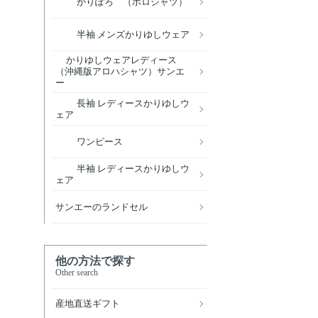
かりぽろ （ポロシャツ）
半袖 メンズかりゆしウェア
かりゆしウェアレディース
（沖縄版アロハシャツ）サンエ
ー
長袖 レディースかりゆしウ
ェア
ワンピース
半袖 レディースかりゆしウ
ェア
サンエーのランドセル
他の方法で探す
Other search
産地直送ギフト