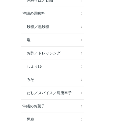
沖縄そば／乾麺
沖縄の調味料
砂糖／黒砂糖
塩
お酢／ドレッシング
しょうゆ
みそ
だし／スパイス／島唐辛子
沖縄のお菓子
黒糖