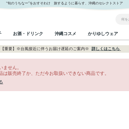
“旬のうちなー”をおすそわけ 旅するように暮らす、沖縄のセレクトストア
子
お酒・ドリンク
沖縄コスメ
かりゆしウェア
【重要】※台風接近に伴うお届け遅延のご案内※
詳しくはこちら
沖縄のお取り寄せグルメすべて
沖縄の加工食品すべて
沖縄の調味料すべて
沖縄のお菓子すべて
沖縄のお酒・ドリンクすべて
沖縄のコスメすべて
かりゆしウェアすべて
沖縄の雑貨すべて
いません。
品は販売終了か、ただ今お取扱いできない商品です。
フルーツ・野菜
缶詰／パウチ
砂糖／黒砂糖
黒糖
泡盛
スキンケア
メンズ
沖縄ファッション
ちんすこう
お肉
沖縄料理
塩
ビール・チューハイ
伝統工芸品
伝
ボ
レ
る
おつまみ
紅芋
沖
乾物／粉類
みそ
茶葉
レトルト食品
しょうゆ
ドリンク
ヘアケア
U
限定品