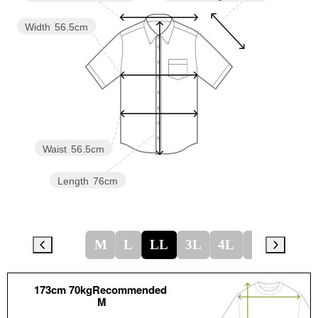
Width
56.5cm
Waist
56.5cm
Length
76cm
M
L
LL
3L
4L
5L
173cm 70kgRecommended
M