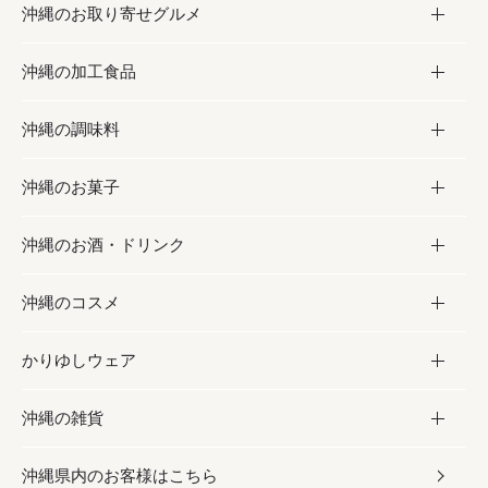
沖縄のお取り寄せグルメ
沖縄の加工食品
お取り寄せグルメ
沖縄の調味料
フルーツ・野菜
加工食品
沖縄のお菓子
お肉
缶詰／パウチ
調味料
沖縄のお酒・ドリンク
海産物
沖縄料理
砂糖／黒砂糖
お菓子
沖縄のコスメ
沖縄そば／乾麺
塩
黒糖
お酒・ドリンク
かりゆしウェア
レトルト食品
お酢／ドレッシング
ちんすこう
泡盛
コスメ
沖縄の雑貨
乾物／粉類
しょうゆ
伝統菓子
ビール・チューハイ
スキンケア
かりゆしウェア
沖縄県内のお客様はこちら
みそ
スナック
ワイン・ウィスキー・カクテル
ボディケア
メンズ
雑貨