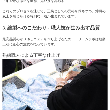
・細やかな修正を重ね、完成度を高める
これらのプロセスを通じて、正装としての品格を保ちつつ、沖縄の
風土を感じられる特別な一着が生まれています。
3. 縫製へのこだわり - 職人技が生み出す品質
最高品質のかりゆしウェアを作り上げるため、ドリームラボは縫製
工程に細心の注意を払っています。
熟練職人による丁寧な仕上げ