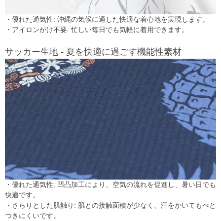
・優れた通気性: 沖縄の気候に適した快適な着心地を実現します。
・アイロンがけ不要: 忙しい毎日でも気軽に着用できます。
サッカー生地 - 夏を快適に過ごす機能性素材
・優れた通気性: 凹凸加工により、空気の流れを促進し、暑い日でも
快適です。
・さらりとした肌触り: 肌との接触面積が少なく、汗をかいてもべと
つきにくいです。