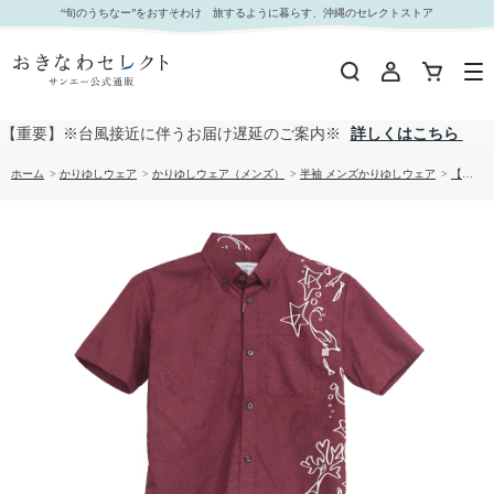
【送料無料】形態安定 シンプルマリン柄 かりゆしウェアP1025-20｜おきなわセレクト サンエー
“旬のうちなー”をおすそわけ 旅するように暮らす、沖縄のセレクトストア
公式通販
【重要】※台風接近に伴うお届け遅延のご案内※
詳しくはこちら
ホーム
>
かりゆしウェア
>
かりゆしウェア（メンズ）
>
半袖 メンズかりゆしウェア
>
【送料無料】形態安定 シンプルマリン柄 かりゆしウェアP1025-20