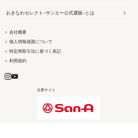
おきなわセレクト~サンエー公式通販~とは
だし／スパイス／島唐辛子
おつまみ
ドリンク
ヘアケア
レディース
沖縄ファッション
紅芋
茶葉
UVケア
伝統工芸品
会社概要
個人情報保護について
沖縄限定商品（ご当地）
限定品
箸・線香・ウチカビ
特定商取引法に基づく表記
利用規約
企業サイト
Copyright © SAN-A CO.,LTD. All rights reserved.