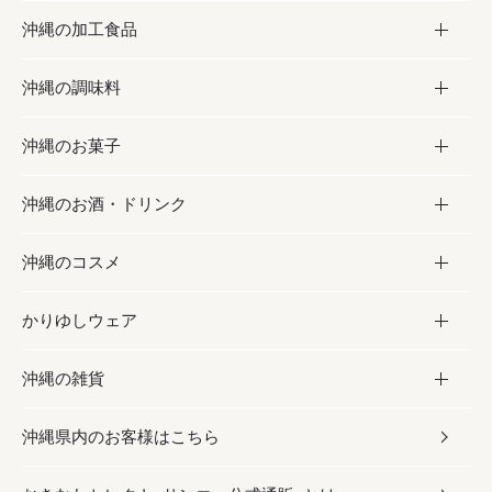
沖縄の加工食品
お取り寄せグルメ
沖縄の調味料
フルーツ・野菜
加工食品
沖縄のお菓子
お肉
缶詰／パウチ
調味料
沖縄のお酒・ドリンク
海産物
沖縄料理
砂糖／黒砂糖
お菓子
沖縄のコスメ
沖縄そば／乾麺
塩
黒糖
お酒・ドリンク
かりゆしウェア
レトルト食品
お酢／ドレッシング
ちんすこう
泡盛
コスメ
沖縄の雑貨
乾物／粉類
しょうゆ
伝統菓子
ビール・チューハイ
スキンケア
かりゆしウェア
沖縄県内のお客様はこちら
みそ
スナック
ワイン・ウィスキー・カクテル
ボディケア
メンズ
雑貨