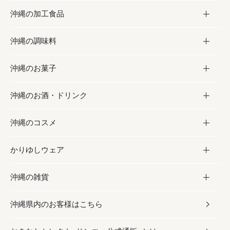
沖縄の加工食品
お取り寄せグルメ
沖縄の調味料
フルーツ・野菜
加工食品
沖縄のお菓子
お肉
缶詰／パウチ
調味料
沖縄のお酒・ドリンク
海産物
沖縄料理
砂糖／黒砂糖
お菓子
沖縄のコスメ
沖縄そば／乾麺
塩
黒糖
お酒・ドリンク
かりゆしウェア
レトルト食品
お酢／ドレッシング
ちんすこう
泡盛
コスメ
沖縄の雑貨
乾物／粉類
しょうゆ
伝統菓子
ビール・チューハイ
スキンケア
かりゆしウェア
沖縄県内のお客様はこちら
みそ
スナック
ワイン・ウィスキー・カクテル
ボディケア
メンズ
雑貨