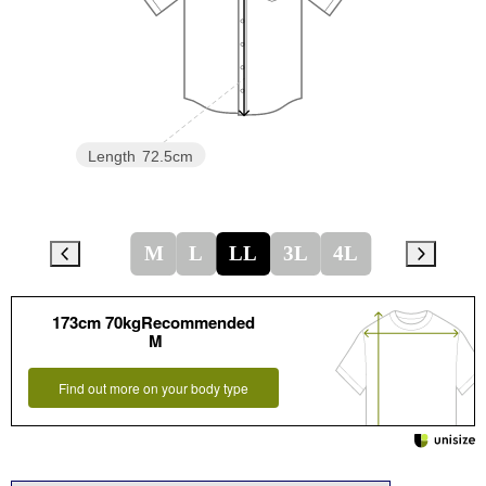
Length
72.5cm
M
L
LL
3L
4L
173cm 70kgRecommended
M
Find out more on your body type