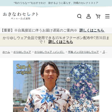
【送料無料】イースターリリー 形態安定 かりゆしウェアP1026-10｜おきなわセレクト サンエー
“旬のうちなー”をおすそわけ 旅するように暮らす、沖縄のセレクトストア
公式通販
【重要】※台風接近に伴うお届け遅延のご案内※
詳しくはこちら
かりゆしウェア全品で使用できる15％オフクーポン配布中7月31日ま
で！
詳しくはこちら
ホーム
>
かりゆしウェア
>
かりゆしウェア（メンズ）
>
半袖 メンズかりゆしウェア
>
【送料無料】イースターリリー 形態安定 かりゆしウェアP1026-10