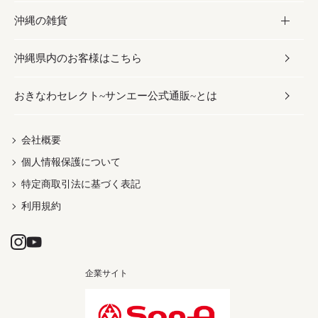
沖縄の雑貨
乾物／粉類
しょうゆ
伝統菓子
ビール・チューハイ
スキンケア
かりゆしウェア
沖縄県内のお客様はこちら
みそ
スナック
ワイン・ウィスキー・カクテル
ボディケア
メンズ
雑貨
おきなわセレクト~サンエー公式通販~とは
だし／スパイス／島唐辛子
おつまみ
ドリンク
ヘアケア
レディース
沖縄ファッション
紅芋
茶葉
UVケア
伝統工芸品
会社概要
個人情報保護について
沖縄限定商品（ご当地）
限定品
箸・線香・ウチカビ
特定商取引法に基づく表記
利用規約
企業サイト