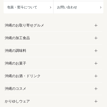
包装・熨斗について
お問い合わせ
沖縄のお取り寄せグルメ
沖縄の加工食品
お取り寄せグルメ
沖縄の調味料
フルーツ・野菜
加工食品
沖縄のお菓子
お肉
缶詰／パウチ
調味料
沖縄のお酒・ドリンク
海産物
沖縄料理
砂糖／黒砂糖
お菓子
沖縄のコスメ
沖縄そば／乾麺
塩
黒糖
お酒・ドリンク
かりゆしウェア
レトルト食品
お酢／ドレッシング
ちんすこう
泡盛
コスメ