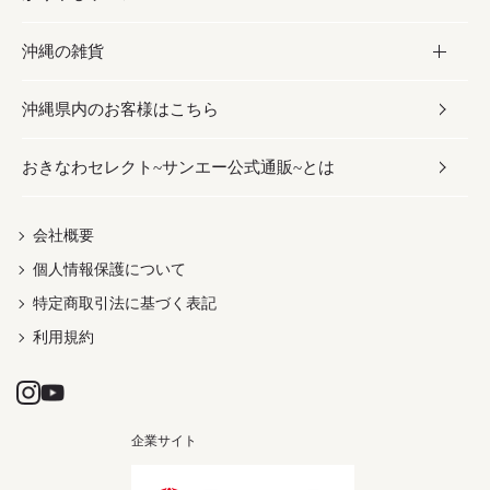
沖縄の雑貨
乾物／粉類
しょうゆ
伝統菓子
ビール・チューハイ
スキンケア
かりゆしウェア
沖縄県内のお客様はこちら
みそ
スナック
ワイン・ウィスキー・カクテル
ボディケア
メンズ
雑貨
おきなわセレクト~サンエー公式通販~とは
だし／スパイス／島唐辛子
おつまみ
ドリンク
ヘアケア
レディース
沖縄ファッション
紅芋
茶葉
UVケア
伝統工芸品
会社概要
個人情報保護について
沖縄限定商品（ご当地）
限定品
箸・線香・ウチカビ
特定商取引法に基づく表記
利用規約
企業サイト