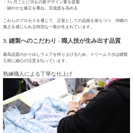
・3ヶ月ごとに50もの新デザイン案を提案
・細やかな修正を重ね、完成度を高める
これらのプロセスを通じて、正装としての品格を保ちつつ、沖縄の
風土を感じられる特別な一着が生まれています。
3. 縫製へのこだわり - 職人技が生み出す品質
最高品質のかりゆしウェアを作り上げるため、ドリームラボは縫製
工程に細心の注意を払っています。
熟練職人による丁寧な仕上げ