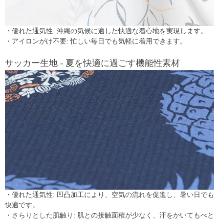
・優れた通気性: 沖縄の気候に適した快適な着心地を実現します。
・アイロンがけ不要: 忙しい毎日でも気軽に着用できます。
サッカー生地 - 夏を快適に過ごす機能性素材
・優れた通気性: 凹凸加工により、空気の流れを促進し、暑い日でも
快適です。
・さらりとした肌触り: 肌との接触面積が少なく、汗をかいてもべと