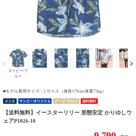
Prev
ネイビー/ブ
ルー
■モデル着用サイズ：Lサイズ（身長179cm/体重75kg）
【送料無料】イースターリリー 形態安定 かりゆしウ
ェアP1026-10
9,790