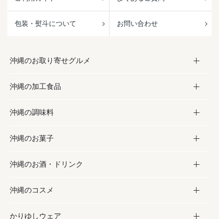
包装・熨斗について
お問い合わせ
沖縄のお取り寄せグルメ
沖縄の加工食品
お取り寄せグルメ
沖縄の調味料
フルーツ・野菜
加工食品
沖縄のお菓子
お肉
缶詰／パウチ
調味料
沖縄のお酒・ドリンク
海産物
沖縄料理
砂糖／黒砂糖
お菓子
沖縄のコスメ
沖縄そば／乾麺
塩
黒糖
お酒・ドリンク
かりゆしウェア
レトルト食品
お酢／ドレッシング
ちんすこう
泡盛
コスメ