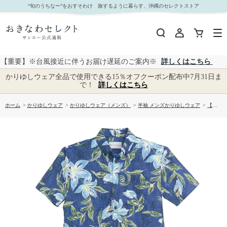
【送料無料】イースターリリー 形態安定 かりゆしウェアP1026-10｜おきなわセレクト サンエー
“旬のうちなー”をおすそわけ 旅するように暮らす、沖縄のセレクトストア
公式通販
【重要】※台風接近に伴うお届け遅延のご案内※
詳しくはこちら
かりゆしウェア全品で使用できる15％オフクーポン配布中7月31日ま
で！
詳しくはこちら
ホーム
>
かりゆしウェア
>
かりゆしウェア（メンズ）
>
半袖 メンズかりゆしウェア
>
【送料無料】イースターリリー 形態安定 かりゆしウェアP1026-10