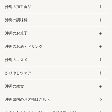
沖縄の加工食品
お取り寄せグルメ
沖縄の調味料
フルーツ・野菜
加工食品
沖縄のお菓子
お肉
缶詰／パウチ
調味料
沖縄のお酒・ドリンク
海産物
沖縄料理
砂糖／黒砂糖
お菓子
沖縄のコスメ
沖縄そば／乾麺
塩
黒糖
お酒・ドリンク
かりゆしウェア
レトルト食品
お酢／ドレッシング
ちんすこう
泡盛
コスメ
沖縄の雑貨
乾物／粉類
しょうゆ
伝統菓子
ビール・チューハイ
スキンケア
かりゆしウェア
沖縄県内のお客様はこちら
みそ
スナック
ワイン・ウィスキー・カクテル
ボディケア
メンズ
雑貨