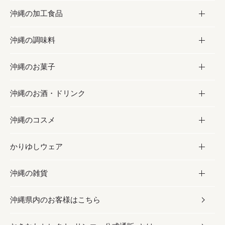
沖縄の加工食品
お取り寄せグルメ
沖縄の調味料
フルーツ・野菜
加工食品
沖縄のお菓子
お肉
缶詰／パウチ
調味料
沖縄のお酒・ドリンク
海産物
沖縄料理
砂糖／黒砂糖
お菓子
沖縄のコスメ
沖縄そば／乾麺
塩
黒糖
お酒・ドリンク
かりゆしウェア
レトルト食品
お酢／ドレッシング
ちんすこう
泡盛
コスメ
沖縄の雑貨
乾物／粉類
しょうゆ
伝統菓子
ビール・チューハイ
スキンケア
かりゆしウェア
沖縄県内のお客様はこちら
みそ
スナック
ワイン・ウィスキー・カクテル
ボディケア
メンズ
雑貨