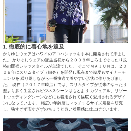
1. 徹底的に着心地を追及
かりゆしウェアはハワイのアロハシャツを手本に開発されて来まし
た。 かりゆしウェアの誕生当初から２００８年ころまでゆったり規
格の開襟シャツスタイルが主流でした。 そこでＭＡＪＵＮは、２０
０９年にスリムタイプ（細身）を開発し現在まで幾度もマイナーチ
ェンジを 繰り返しながら一番快適で着やすい形状に作りあげまし
た。 現在（２０１７年時点）では、スリムタイプが従来のゆったり
型より多く生産されビジネスシーンはもとより カジュアル、リゾー
トウェディングシーンなどにも着用されて幅広く愛用されるデザイ
ンになっています。 幅広い年齢層にマッチするサイズ規格を研究
し、狭すぎず広すぎずのちょうど良い着用感に仕上げています。