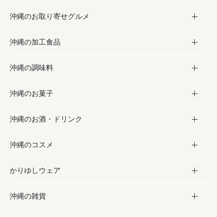
沖縄のお取り寄せグルメ
沖縄の加工食品
お取り寄せグルメ
沖縄の調味料
フルーツ・野菜
加工食品
沖縄のお菓子
お肉
缶詰／パウチ
調味料
沖縄のお酒・ドリンク
海産物
沖縄料理
砂糖／黒砂糖
お菓子
沖縄のコスメ
沖縄そば／乾麺
塩
黒糖
お酒・ドリンク
かりゆしウェア
レトルト食品
お酢／ドレッシング
ちんすこう
泡盛
コスメ
沖縄の雑貨
乾物／粉類
しょうゆ
伝統菓子
ビール・チューハイ
スキンケア
かりゆしウェア