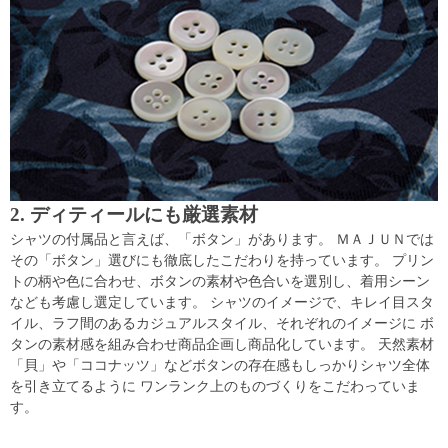
2. ディティールにも厳選素材
シャツの付属品と言えば、「ボタン」があります。 ＭＡＪＵＮでは
その「ボタン」選びにも徹底したこだわりを持っています。 プリン
トの柄や色に合わせ、ボタンの素材や色合いを選別し、着用シーン
なども考慮し選定しています。 シャツのイメージで、キレイ目スタ
イル、ラフ間のあるカジュアルスタイル、それぞれのイメージに ボ
タンの素材感を組み合わせ商品企画し商品化しています。 天然素材
「貝」や「ココナッツ」などボタンの存在感もしっかりシャツ全体
を引き立てるように ワンランク上のものづくりをこだわっていま
す。