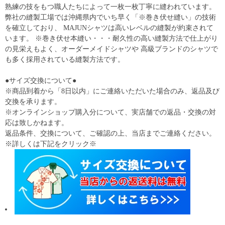
熟練の技をもつ職人たちによって一枚一枚丁寧に縫われています。
弊社の縫製工場では沖縄県内でいち早く「※巻き伏せ縫い」の技術
を確立しており、 MAJUNシャツは高いレベルの縫製が約束されて
います。 ※巻き伏せ本縫い・・・耐久性の高い縫製方法で仕上がり
の見栄えもよく、オーダーメイドシャツや 高級ブランドのシャツで
も多く採用されている縫製方法です。
●サイズ交換について●
※商品到着から「8日以内」にご連絡いただいた場合のみ、返品及び
交換を承ります。
※オンラインショップ購入分について、実店舗での返品・交換の対
応は致しかねます。
返品条件、交換について、ご確認の上、当店までご連絡ください。
※詳しくは下記をクリック※