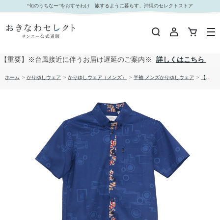
【送料無料】マリン・リュウキュウ かりゆしウェア P-GSM53013S｜おきなわセレクト サンエ
“旬のうちなー”をおすそわけ 旅するように暮らす、沖縄のセレクトストア
ー公式通販
【重要】※台風接近に伴うお届け遅延のご案内※
詳しくはこちら
ホーム
>
かりゆしウェア
>
かりゆしウェア（メンズ）
>
半袖 メンズかりゆしウェア
>
【送料無料】マリン・リュウキュウ かりゆしウェア P-GSM53013S