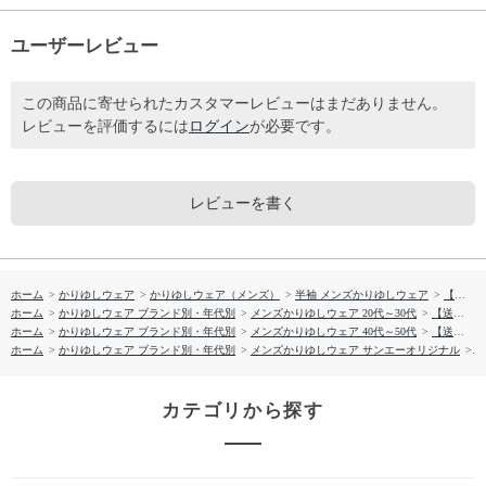
ユーザーレビュー
この商品に寄せられたカスタマーレビューはまだありません。
レビューを評価するには
ログイン
が必要です。
レビューを書く
ホーム
>
かりゆしウェア
>
かりゆしウェア（メンズ）
>
半袖 メンズかりゆしウェア
>
【送料無料】マリン・リュウキュウ かりゆしウェア P-GSM53013S
ホーム
>
かりゆしウェア ブランド別・年代別
>
メンズかりゆしウェア 20代～30代
>
【送料無料】マリン・リュウキュウ かりゆしウェア P-GSM53013S
ホーム
>
かりゆしウェア ブランド別・年代別
>
メンズかりゆしウェア 40代～50代
>
【送料無料】マリン・リュウキュウ かりゆしウェア P-GSM53013S
ホーム
>
かりゆしウェア ブランド別・年代別
>
メンズかりゆしウェア サンエーオリジナル
>
【
カテゴリから探す