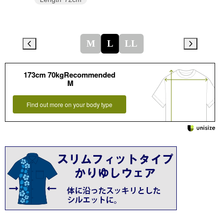
M
L
LL
173cm 70kgRecommended
M
Find out more on your body type