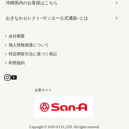
沖縄県内のお客様はこちら
みそ
スナック
ワイン・ウィスキー・カクテル
ボディケア
メンズ
雑貨
おきなわセレクト~サンエー公式通販~とは
だし／スパイス／島唐辛子
おつまみ
ドリンク
ヘアケア
レディース
沖縄ファッション
紅芋
茶葉
UVケア
伝統工芸品
会社概要
個人情報保護について
沖縄限定商品（ご当地）
限定品
箸・線香・ウチカビ
特定商取引法に基づく表記
利用規約
企業サイト
Copyright © SAN-A CO.,LTD. All rights reserved.