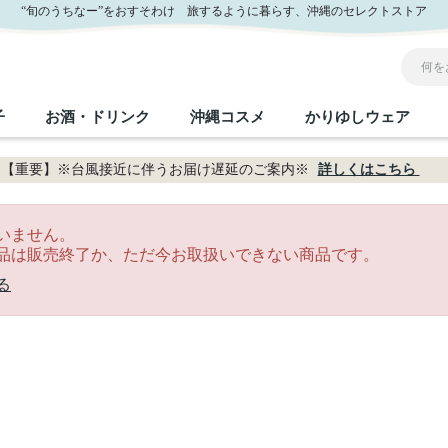
“旬のうちなー”をおすそわけ 旅するように暮らす、沖縄のセレクトストア
子
お酒・ドリンク
沖縄コスメ
かりゆしウェア
【重要】※台風接近に伴うお届け遅延のご案内※
詳しくはこちら
沖縄のお取り寄せグルメすべて
沖縄の加工食品すべて
沖縄の調味料すべて
沖縄のお菓子すべて
沖縄のお酒・ドリンクすべて
沖縄のコスメすべて
かりゆしウェアすべて
沖縄の雑貨すべて
いません。
品は販売終了か、ただ今お取扱いできない商品です。
フルーツ・野菜
缶詰／パウチ
砂糖／黒砂糖
黒糖
泡盛
スキンケア
メンズ
沖縄ファッション
ちんすこう
お肉
沖縄料理
塩
ビール・チューハイ
伝統工芸品
伝
ボ
レ
る
おつまみ
紅芋
沖
乾物／粉類
みそ
茶葉
レトルト食品
しょうゆ
ドリンク
ヘアケア
U
限定品