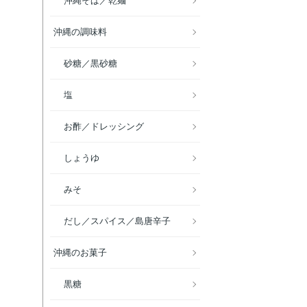
沖縄そば／乾麺
沖縄の調味料
砂糖／黒砂糖
塩
お酢／ドレッシング
しょうゆ
みそ
だし／スパイス／島唐辛子
沖縄のお菓子
黒糖