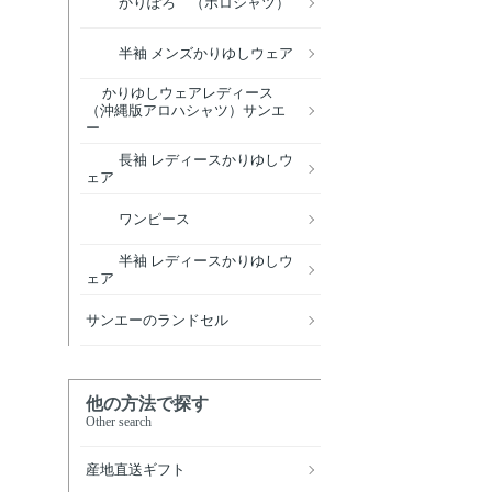
かりぽろ （ポロシャツ）
半袖 メンズかりゆしウェア
かりゆしウェアレディース
（沖縄版アロハシャツ）サンエ
ー
長袖 レディースかりゆしウ
ェア
ワンピース
半袖 レディースかりゆしウ
ェア
サンエーのランドセル
他の方法で探す
Other search
産地直送ギフト