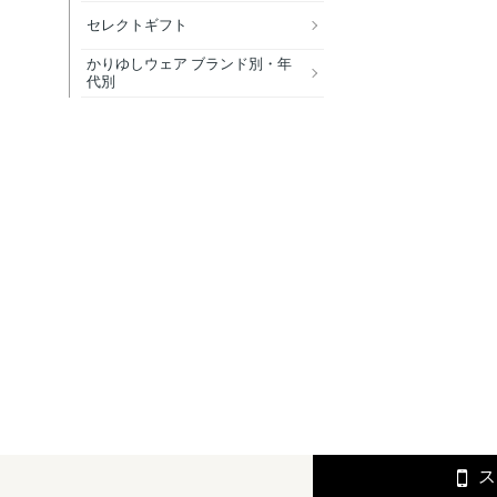
セレクトギフト
かりゆしウェア ブランド別・年
代別
ス