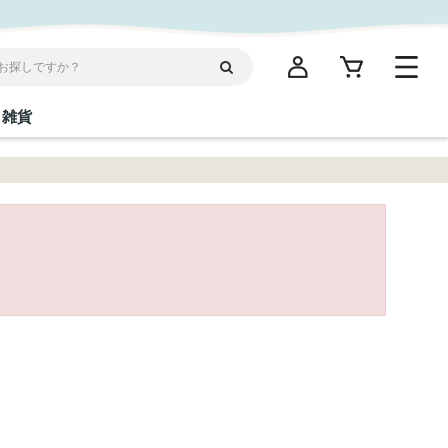
雑貨
閉じる
閉じる
閉じる
閉じる
閉じる
閉じる
閉じる
閉じる
統菓子
ディケア
ディース
海産物
沖縄そば／乾麺
お酢／ドレッシング
ワイン・ウィスキー・カクテル
箸・線香・ウチカビ
スナック
縄限定商品（ご当地）
だし／スパイス／島唐辛子
Vケア