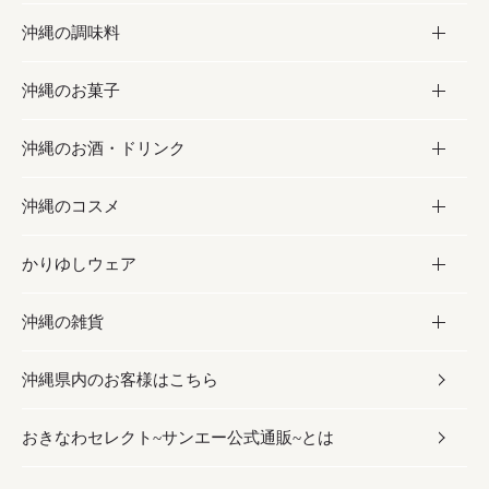
沖縄の調味料
フルーツ・野菜
加工食品
沖縄のお菓子
お肉
缶詰／パウチ
調味料
沖縄のお酒・ドリンク
海産物
沖縄料理
砂糖／黒砂糖
お菓子
沖縄のコスメ
沖縄そば／乾麺
塩
黒糖
お酒・ドリンク
かりゆしウェア
レトルト食品
お酢／ドレッシング
ちんすこう
泡盛
コスメ
沖縄の雑貨
乾物／粉類
しょうゆ
伝統菓子
ビール・チューハイ
スキンケア
かりゆしウェア
沖縄県内のお客様はこちら
みそ
スナック
ワイン・ウィスキー・カクテル
ボディケア
メンズ
雑貨
おきなわセレクト~サンエー公式通販~とは
だし／スパイス／島唐辛子
おつまみ
ドリンク
ヘアケア
レディース
沖縄ファッション