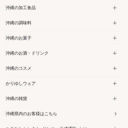
沖縄の加工食品
お取り寄せグルメ
沖縄の調味料
フルーツ・野菜
加工食品
沖縄のお菓子
お肉
缶詰／パウチ
調味料
沖縄のお酒・ドリンク
海産物
沖縄料理
砂糖／黒砂糖
お菓子
沖縄のコスメ
沖縄そば／乾麺
塩
黒糖
お酒・ドリンク
かりゆしウェア
レトルト食品
お酢／ドレッシング
ちんすこう
泡盛
コスメ
沖縄の雑貨
乾物／粉類
しょうゆ
伝統菓子
ビール・チューハイ
スキンケア
かりゆしウェア
沖縄県内のお客様はこちら
みそ
スナック
ワイン・ウィスキー・カクテル
ボディケア
メンズ
雑貨