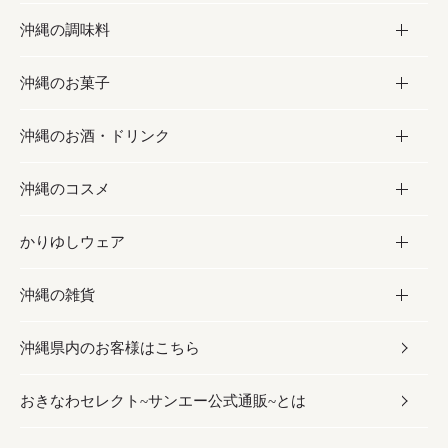
沖縄の調味料
フルーツ・野菜
加工食品
沖縄のお菓子
お肉
缶詰／パウチ
調味料
沖縄のお酒・ドリンク
海産物
沖縄料理
砂糖／黒砂糖
お菓子
沖縄のコスメ
沖縄そば／乾麺
塩
黒糖
お酒・ドリンク
かりゆしウェア
レトルト食品
お酢／ドレッシング
ちんすこう
泡盛
コスメ
沖縄の雑貨
乾物／粉類
しょうゆ
伝統菓子
ビール・チューハイ
スキンケア
かりゆしウェア
沖縄県内のお客様はこちら
みそ
スナック
ワイン・ウィスキー・カクテル
ボディケア
メンズ
雑貨
おきなわセレクト~サンエー公式通販~とは
だし／スパイス／島唐辛子
おつまみ
ドリンク
ヘアケア
レディース
沖縄ファッション