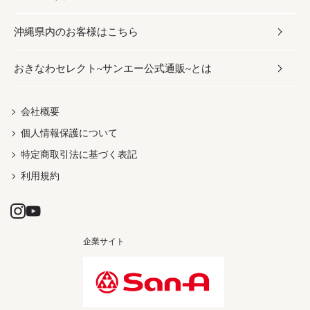
沖縄県内のお客様はこちら
みそ
スナック
ワイン・ウィスキー・カクテル
ボディケア
メンズ
雑貨
おきなわセレクト~サンエー公式通販~とは
だし／スパイス／島唐辛子
おつまみ
ドリンク
ヘアケア
レディース
沖縄ファッション
紅芋
茶葉
UVケア
伝統工芸品
会社概要
個人情報保護について
沖縄限定商品（ご当地）
限定品
箸・線香・ウチカビ
特定商取引法に基づく表記
利用規約
企業サイト