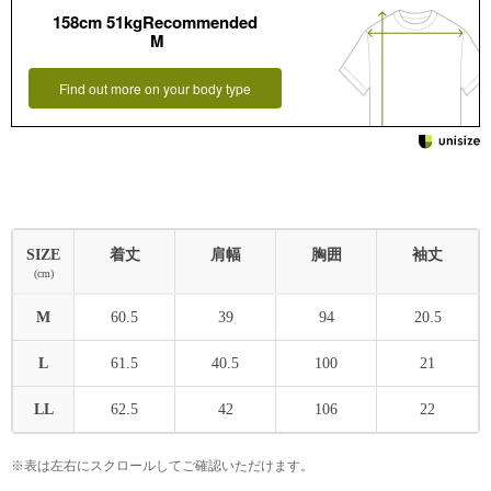
158cm 51kgRecommended
M
Find out more on your body type
SIZE
着丈
肩幅
胸囲
袖丈
(cm)
M
60.5
39
94
20.5
L
61.5
40.5
100
21
LL
62.5
42
106
22
※表は左右にスクロールしてご確認いただけます。