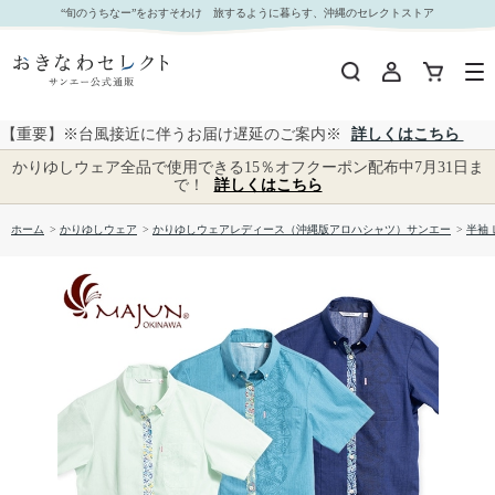
【送料無料】プリズムアイリス柄 かりゆしウェア GEL22013S L｜おきなわセレクト サンエー
“旬のうちなー”をおすそわけ 旅するように暮らす、沖縄のセレクトストア
公式通販
【重要】※台風接近に伴うお届け遅延のご案内※
詳しくはこちら
かりゆしウェア全品で使用できる15％オフクーポン配布中7月31日ま
で！
詳しくはこちら
ホーム
>
かりゆしウェア
>
かりゆしウェアレディース（沖縄版アロハシャツ）サンエー
>
半袖