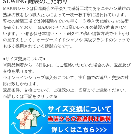
SEWING 縫製のこだわり
MAJUNシャツは日進商会の子会社で基幹工場であるニチハン繊維の
熟練の技をもつ職人たちによって一枚一枚丁寧に縫われています。
弊社の縫製工場では沖縄県内でいち早く「※巻き伏せ縫い」の技術
を確立しており、 MAJUNシャツは高いレベルの縫製が約束されて
います。 ※巻き伏せ本縫い・・・耐久性の高い縫製方法で仕上がり
の見栄えもよく、オーダーメイドシャツや 高級ブランドのシャツで
も多く採用されている縫製方法です。
●サイズ交換について●
※商品到着から「8日以内」にご連絡いただいた場合のみ、返品及び
交換を承ります。
※オンラインショップ購入分について、実店舗での返品・交換の対
応は致しかねます。
返品条件、交換について、ご確認の上、当店までご連絡ください。
※詳しくは下記をクリック※