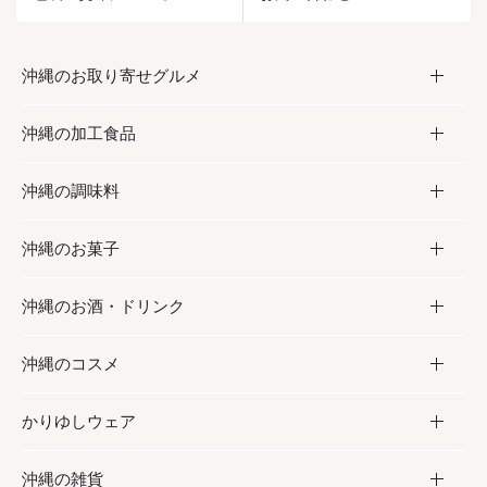
沖縄のお取り寄せグルメ
沖縄の加工食品
お取り寄せグルメ
沖縄の調味料
フルーツ・野菜
加工食品
沖縄のお菓子
お肉
缶詰／パウチ
調味料
沖縄のお酒・ドリンク
海産物
沖縄料理
砂糖／黒砂糖
お菓子
沖縄のコスメ
沖縄そば／乾麺
塩
黒糖
お酒・ドリンク
かりゆしウェア
レトルト食品
お酢／ドレッシング
ちんすこう
泡盛
コスメ
沖縄の雑貨
乾物／粉類
しょうゆ
伝統菓子
ビール・チューハイ
スキンケア
かりゆしウェア