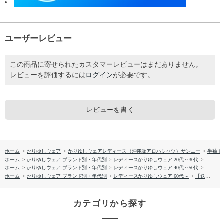
ユーザーレビュー
この商品に寄せられたカスタマーレビューはまだありません。
レビューを評価するには
ログイン
が必要です。
レビューを書く
ホーム
>
かりゆしウェア
>
かりゆしウェアレディース（沖縄版アロハシャツ）サンエー
>
半袖
ホーム
>
かりゆしウェア ブランド別・年代別
>
レディースかりゆしウェア 20代～30代
>
【送料
ホーム
>
かりゆしウェア ブランド別・年代別
>
レディースかりゆしウェア 40代～50代
>
【送料
ホーム
>
かりゆしウェア ブランド別・年代別
>
レディースかりゆしウェア 60代～
>
【送料無料】プリズムアイリス柄 かりゆしウェア GEL22013S L
カテゴリから探す