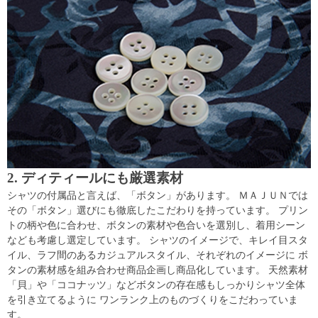
2. ディティールにも厳選素材
シャツの付属品と言えば、「ボタン」があります。 ＭＡＪＵＮでは
その「ボタン」選びにも徹底したこだわりを持っています。 プリン
トの柄や色に合わせ、ボタンの素材や色合いを選別し、着用シーン
なども考慮し選定しています。 シャツのイメージで、キレイ目スタ
イル、ラフ間のあるカジュアルスタイル、それぞれのイメージに ボ
タンの素材感を組み合わせ商品企画し商品化しています。 天然素材
「貝」や「ココナッツ」などボタンの存在感もしっかりシャツ全体
を引き立てるように ワンランク上のものづくりをこだわっていま
す。