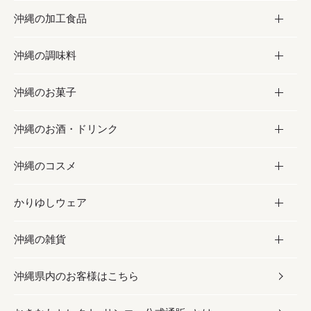
沖縄の加工食品
お取り寄せグルメ
沖縄の調味料
フルーツ・野菜
加工食品
沖縄のお菓子
お肉
缶詰／パウチ
調味料
沖縄のお酒・ドリンク
海産物
沖縄料理
砂糖／黒砂糖
お菓子
沖縄のコスメ
沖縄そば／乾麺
塩
黒糖
お酒・ドリンク
かりゆしウェア
レトルト食品
お酢／ドレッシング
ちんすこう
泡盛
コスメ
沖縄の雑貨
乾物／粉類
しょうゆ
伝統菓子
ビール・チューハイ
スキンケア
かりゆしウェア
沖縄県内のお客様はこちら
みそ
スナック
ワイン・ウィスキー・カクテル
ボディケア
メンズ
雑貨