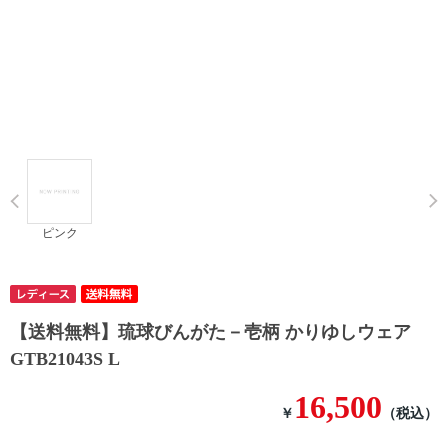
Prev
ピンク
【送料無料】琉球びんがた－壱柄 かりゆしウェア
GTB21043S L
16,500
￥
（税込）