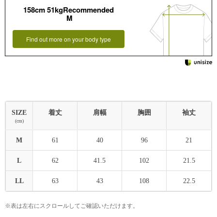
158cm 51kgRecommended
M
Find out more on your body type
SIZE
着丈
肩幅
胸囲
袖丈
(cm)
M
61
40
96
21
L
62
41.5
102
21.5
LL
63
43
108
22.5
※表は左右にスクロールしてご確認いただけます。