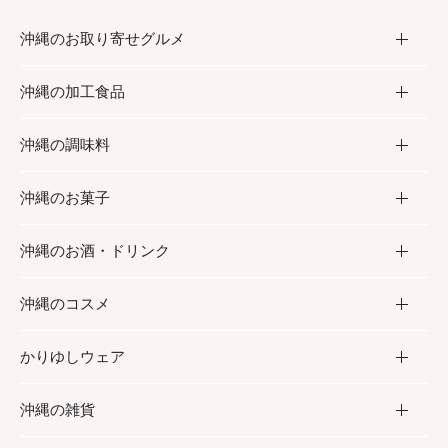
沖縄のお取り寄せグルメ
沖縄の加工食品
お取り寄せグルメ
沖縄の調味料
フルーツ・野菜
加工食品
沖縄のお菓子
お肉
缶詰／パウチ
調味料
沖縄のお酒・ドリンク
海産物
沖縄料理
砂糖／黒砂糖
お菓子
沖縄のコスメ
沖縄そば／乾麺
塩
黒糖
お酒・ドリンク
かりゆしウェア
レトルト食品
お酢／ドレッシング
ちんすこう
泡盛
コスメ
沖縄の雑貨
乾物／粉類
しょうゆ
伝統菓子
ビール・チューハイ
スキンケア
かりゆしウェア