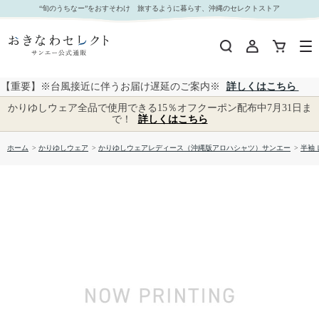
【送料無料】琉球びんがた－壱柄 かりゆしウェア GTB21043S L｜おきなわセレクト サンエー
“旬のうちなー”をおすそわけ 旅するように暮らす、沖縄のセレクトストア
公式通販
【重要】※台風接近に伴うお届け遅延のご案内※
詳しくはこちら
かりゆしウェア全品で使用できる15％オフクーポン配布中7月31日ま
で！
詳しくはこちら
ホーム
>
かりゆしウェア
>
かりゆしウェアレディース（沖縄版アロハシャツ）サンエー
>
半袖