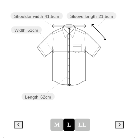
Sleeve length
21.5cm
Shoulder width
41.5cm
Width
51cm
Length
62cm
M
L
LL