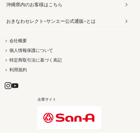
沖縄県内のお客様はこちら
みそ
スナック
ワイン・ウィスキー・カクテル
ボディケア
メンズ
雑貨
おきなわセレクト~サンエー公式通販~とは
だし／スパイス／島唐辛子
おつまみ
ドリンク
ヘアケア
レディース
沖縄ファッション
紅芋
茶葉
UVケア
伝統工芸品
会社概要
個人情報保護について
沖縄限定商品（ご当地）
限定品
箸・線香・ウチカビ
特定商取引法に基づく表記
利用規約
企業サイト
Copyright © SAN-A CO.,LTD. All rights reserved.