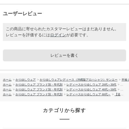
ユーザーレビュー
この商品に寄せられたカスタマーレビューはまだありません。
レビューを評価するには
ログイン
が必要です。
レビューを書く
ホーム
>
かりゆしウェア
>
かりゆしウェアレディース（沖縄版アロハシャツ）サンエー
>
半袖
ホーム
>
かりゆしウェア ブランド別・年代別
>
レディースかりゆしウェア 20代～30代
>
【送料
ホーム
>
かりゆしウェア ブランド別・年代別
>
レディースかりゆしウェア 40代～50代
>
【送料
ホーム
>
かりゆしウェア ブランド別・年代別
>
レディースかりゆしウェア 60代～
>
【送料無料】琉球びんがた－壱柄 かりゆしウェア GTB21043S L
カテゴリから探す