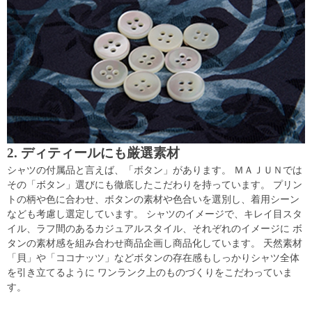
2. ディティールにも厳選素材
シャツの付属品と言えば、「ボタン」があります。 ＭＡＪＵＮでは
その「ボタン」選びにも徹底したこだわりを持っています。 プリン
トの柄や色に合わせ、ボタンの素材や色合いを選別し、着用シーン
なども考慮し選定しています。 シャツのイメージで、キレイ目スタ
イル、ラフ間のあるカジュアルスタイル、それぞれのイメージに ボ
タンの素材感を組み合わせ商品企画し商品化しています。 天然素材
「貝」や「ココナッツ」などボタンの存在感もしっかりシャツ全体
を引き立てるように ワンランク上のものづくりをこだわっていま
す。