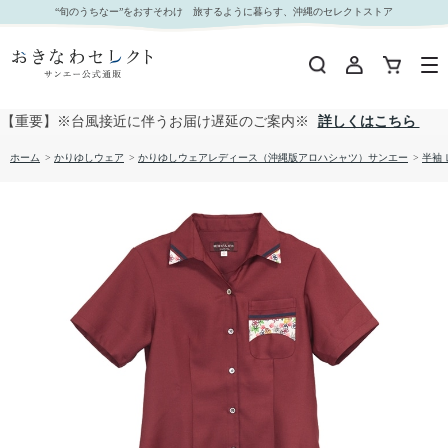
【送料無料】琉球びんがた－弐柄 かりゆしウェア GTB22063S L｜おきなわセレクト サンエー
“旬のうちなー”をおすそわけ 旅するように暮らす、沖縄のセレクトストア
公式通販
【重要】※台風接近に伴うお届け遅延のご案内※
詳しくはこちら
ホーム
>
かりゆしウェア
>
かりゆしウェアレディース（沖縄版アロハシャツ）サンエー
>
半袖