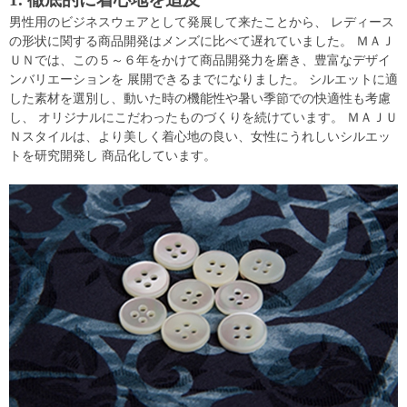
男性用のビジネスウェアとして発展して来たことから、 レディース
の形状に関する商品開発はメンズに比べて遅れていました。 ＭＡＪ
ＵＮでは、この５～６年をかけて商品開発力を磨き、豊富なデザイ
ンバリエーションを 展開できるまでになりました。 シルエットに適
した素材を選別し、動いた時の機能性や暑い季節での快適性も考慮
し、 オリジナルにこだわったものづくりを続けています。 ＭＡＪＵ
Ｎスタイルは、より美しく着心地の良い、女性にうれしいシルエッ
トを研究開発し 商品化しています。