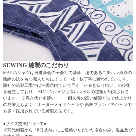
SEWING 縫製のこだわり
MAJUNシャツは日進商会の子会社で基幹工場であるニチハン繊維の
熟練の技をもつ職人たちによって一枚一枚丁寧に縫われています。
弊社の縫製工場では沖縄県内でいち早く「※巻き伏せ縫い」の技術
を確立しており、 MAJUNシャツは高いレベルの縫製が約束されて
います。 ※巻き伏せ本縫い・・・耐久性の高い縫製方法で仕上がり
の見栄えもよく、オーダーメイドシャツや 高級ブランドのシャツで
も多く採用されている縫製方法です。
●サイズ交換について●
※商品到着から「8日以内」にご連絡いただいた場合のみ、返品及び