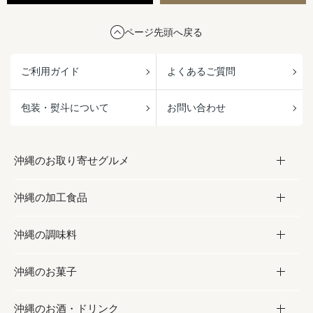
ページ先頭へ戻る
ご利用ガイド
よくあるご質問
包装・熨斗について
お問い合わせ
沖縄のお取り寄せグルメ
沖縄の加工食品
お取り寄せグルメ
沖縄の調味料
フルーツ・野菜
加工食品
沖縄のお菓子
お肉
缶詰／パウチ
調味料
沖縄のお酒・ドリンク
海産物
沖縄料理
砂糖／黒砂糖
お菓子