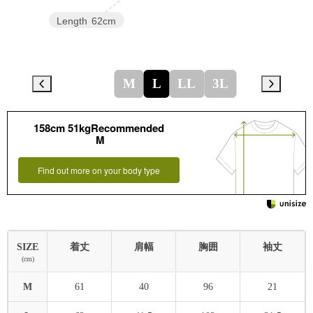
Length
62cm
M
L
LL
3L
158cm 51kgRecommended
M
Find out more on your body type
SIZE
着丈
肩幅
胸囲
袖丈
(cm)
M
61
40
96
21