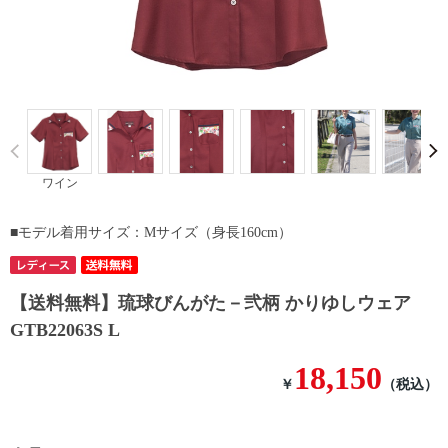
Prev
ワイン
■モデル着用サイズ：Mサイズ（身長160cm）
【送料無料】琉球びんがた－弐柄 かりゆしウェア
GTB22063S L
18,150
￥
（税込）