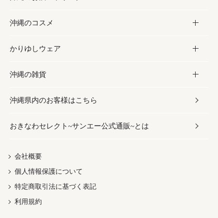
沖縄のコスメ
沖縄そば／乾麺
塩
黒糖
お酒・ドリンク
かりゆしウェア
レトルト食品
お酢／ドレッシング
ちんすこう
泡盛
コスメ
沖縄の雑貨
乾物／粉類
しょうゆ
伝統菓子
ビール・チューハイ
スキンケア
かりゆしウェア
沖縄県内のお客様はこちら
みそ
スナック
ワイン・ウィスキー・カクテル
ボディケア
メンズ
雑貨
おきなわセレクト~サンエー公式通販~とは
だし／スパイス／島唐辛子
おつまみ
ドリンク
ヘアケア
レディース
沖縄ファッション
紅芋
茶葉
UVケア
伝統工芸品
会社概要
個人情報保護について
沖縄限定商品（ご当地）
限定品
箸・線香・ウチカビ
特定商取引法に基づく表記
利用規約