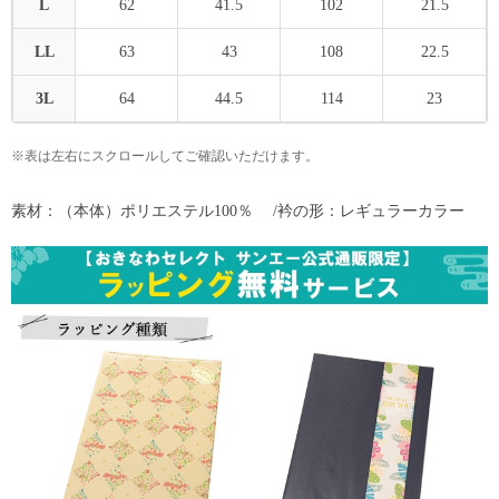
L
62
41.5
102
21.5
LL
63
43
108
22.5
3L
64
44.5
114
23
※表は左右にスクロールしてご確認いただけます。
素材：（本体）ポリエステル100％ /衿の形：レギュラーカラー