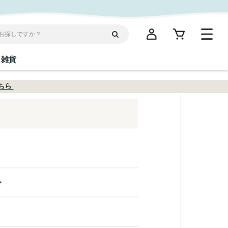
雑貨
ちら
閉じる
閉じる
閉じる
閉じる
閉じる
閉じる
閉じる
閉じる
統菓子
ディケア
ディース
海産物
沖縄そば／乾麺
お酢／ドレッシング
ワイン・ウィスキー・カクテル
箸・線香・ウチカビ
スナック
縄限定商品（ご当地）
だし／スパイス／島唐辛子
Vケア