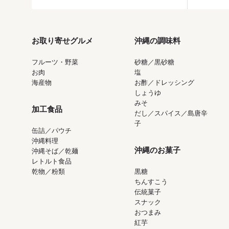
お取り寄せグルメ
沖縄の調味料
フルーツ・野菜
砂糖／黒砂糖
お肉
塩
海産物
お酢／ドレッシング
しょうゆ
みそ
加工食品
だし／スパイス／島唐辛
子
缶詰／パウチ
沖縄料理
沖縄のお菓子
沖縄そば／乾麺
レトルト食品
乾物／粉類
黒糖
ちんすこう
伝統菓子
スナック
おつまみ
紅芋