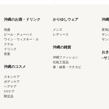
沖縄のお酒・ドリンク
かりゆしウェア
沖縄
泡盛
メンズ
産地
ビール・チューハイ
レディース
サン
ワイン・ウィスキー・カ
サン
クテル
沖縄の雑貨
ドリンク
おき
茶葉
沖縄ファッション
~サ
伝統工芸品
沖縄のコスメ
箸・線香・ウチカビ
スキンケア
ボディケア
ヘアケア
UVケア
限定品