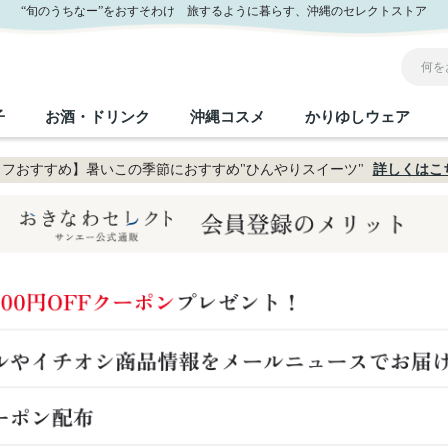
“旬のうちなー”をおすそわけ 旅するように暮らす、沖縄のセレクトストア
子
お酒・ドリンク
沖縄コスメ
かりゆしウェア
フおすすめ】暑いこの季節におすすめ"ひんやりスイーツ"
詳しくはこ
沖縄のお取り寄せグルメすべて
沖縄の加工食品すべて
沖縄の調味料すべて
沖縄のお菓子すべて
沖縄のお酒・ドリンクすべて
沖縄のコスメすべて
かりゆしウェアすべて
沖縄の雑貨すべて
フルーツ・野菜
缶詰／パウチ
砂糖／黒砂糖
黒糖
泡盛
スキンケア
メンズ
沖縄ファッション
ちんすこう
お肉
沖縄料理
塩
ビール・チューハイ
伝統工芸品
伝
ボ
レ
おつまみ
紅芋
沖
乾物／粉類
みそ
茶葉
レトルト食品
しょうゆ
ドリンク
ヘアケア
U
限定品