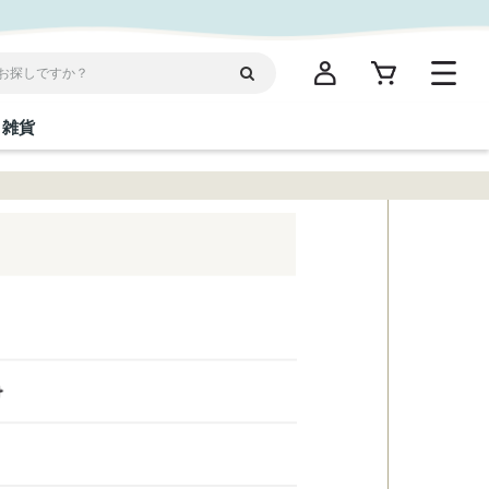
雑貨
閉じる
閉じる
閉じる
閉じる
閉じる
閉じる
閉じる
閉じる
統菓子
ディケア
ディース
海産物
沖縄そば／乾麺
お酢／ドレッシング
ワイン・ウィスキー・カクテル
箸・線香・ウチカビ
スナック
縄限定商品（ご当地）
だし／スパイス／島唐辛子
Vケア