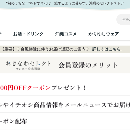
“旬のうちなー”をおすそわけ 旅するように暮らす、沖縄のセレクトストア
子
お酒・ドリンク
沖縄コスメ
かりゆしウェア
【重要】※台風接近に伴うお届け遅延のご案内※
詳しくはこちら
沖縄のお取り寄せグルメすべて
沖縄の加工食品すべて
沖縄の調味料すべて
沖縄のお菓子すべて
沖縄のお酒・ドリンクすべて
沖縄のコスメすべて
かりゆしウェアすべて
沖縄の雑貨すべて
フルーツ・野菜
缶詰／パウチ
砂糖／黒砂糖
黒糖
泡盛
スキンケア
メンズ
沖縄ファッション
ちんすこう
お肉
沖縄料理
塩
ビール・チューハイ
伝統工芸品
伝
ボ
レ
おつまみ
紅芋
沖
乾物／粉類
みそ
茶葉
レトルト食品
しょうゆ
ドリンク
ヘアケア
U
限定品