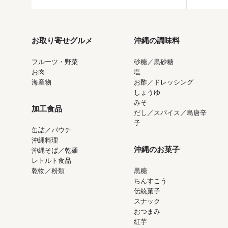
お取り寄せグルメ
沖縄の調味料
フルーツ・野菜
砂糖／黒砂糖
お肉
塩
海産物
お酢／ドレッシング
しょうゆ
みそ
加工食品
だし／スパイス／島唐辛
子
缶詰／パウチ
沖縄料理
沖縄のお菓子
沖縄そば／乾麺
レトルト食品
乾物／粉類
黒糖
ちんすこう
伝統菓子
スナック
おつまみ
紅芋