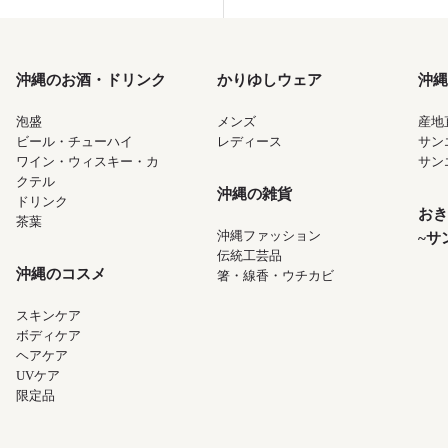
沖縄のお酒・ドリンク
かりゆしウェア
沖縄
泡盛
メンズ
産地
ビール・チューハイ
レディース
サン
ワイン・ウィスキー・カ
サン
クテル
沖縄の雑貨
ドリンク
おき
茶葉
沖縄ファッション
~サ
伝統工芸品
沖縄のコスメ
箸・線香・ウチカビ
スキンケア
ボディケア
ヘアケア
UVケア
限定品