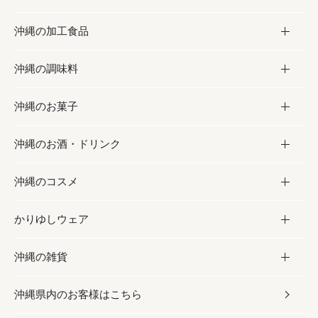
沖縄の加工食品
お取り寄せグルメ
沖縄の調味料
フルーツ・野菜
加工食品
沖縄のお菓子
お肉
缶詰／パウチ
調味料
沖縄のお酒・ドリンク
海産物
沖縄料理
砂糖／黒砂糖
お菓子
沖縄のコスメ
沖縄そば／乾麺
塩
黒糖
お酒・ドリンク
かりゆしウェア
レトルト食品
お酢／ドレッシング
ちんすこう
泡盛
コスメ
沖縄の雑貨
乾物／粉類
しょうゆ
伝統菓子
ビール・チューハイ
スキンケア
かりゆしウェア
沖縄県内のお客様はこちら
みそ
スナック
ワイン・ウィスキー・カクテル
ボディケア
メンズ
雑貨