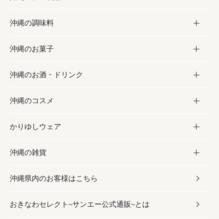
沖縄の調味料
フルーツ・野菜
加工食品
沖縄のお菓子
お肉
缶詰／パウチ
調味料
沖縄のお酒・ドリンク
海産物
沖縄料理
砂糖／黒砂糖
お菓子
沖縄のコスメ
沖縄そば／乾麺
塩
黒糖
お酒・ドリンク
かりゆしウェア
レトルト食品
お酢／ドレッシング
ちんすこう
泡盛
コスメ
沖縄の雑貨
乾物／粉類
しょうゆ
伝統菓子
ビール・チューハイ
スキンケア
かりゆしウェア
沖縄県内のお客様はこちら
みそ
スナック
ワイン・ウィスキー・カクテル
ボディケア
メンズ
雑貨
おきなわセレクト~サンエー公式通販~とは
だし／スパイス／島唐辛子
おつまみ
ドリンク
ヘアケア
レディース
沖縄ファッション