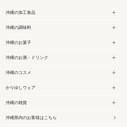
沖縄の加工食品
お取り寄せグルメ
沖縄の調味料
フルーツ・野菜
加工食品
沖縄のお菓子
お肉
缶詰／パウチ
調味料
沖縄のお酒・ドリンク
海産物
沖縄料理
砂糖／黒砂糖
お菓子
沖縄のコスメ
沖縄そば／乾麺
塩
黒糖
お酒・ドリンク
かりゆしウェア
レトルト食品
お酢／ドレッシング
ちんすこう
泡盛
コスメ
沖縄の雑貨
乾物／粉類
しょうゆ
伝統菓子
ビール・チューハイ
スキンケア
かりゆしウェア
沖縄県内のお客様はこちら
みそ
スナック
ワイン・ウィスキー・カクテル
ボディケア
メンズ
雑貨