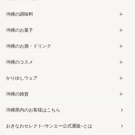
沖縄の調味料
フルーツ・野菜
加工食品
沖縄のお菓子
お肉
缶詰／パウチ
調味料
沖縄のお酒・ドリンク
海産物
沖縄料理
砂糖／黒砂糖
お菓子
沖縄のコスメ
沖縄そば／乾麺
塩
黒糖
お酒・ドリンク
かりゆしウェア
レトルト食品
お酢／ドレッシング
ちんすこう
泡盛
コスメ
沖縄の雑貨
乾物／粉類
しょうゆ
伝統菓子
ビール・チューハイ
スキンケア
かりゆしウェア
沖縄県内のお客様はこちら
みそ
スナック
ワイン・ウィスキー・カクテル
ボディケア
メンズ
雑貨
おきなわセレクト~サンエー公式通販~とは
だし／スパイス／島唐辛子
おつまみ
ドリンク
ヘアケア
レディース
沖縄ファッション