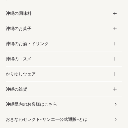
沖縄の調味料
フルーツ・野菜
加工食品
沖縄のお菓子
お肉
缶詰／パウチ
調味料
沖縄のお酒・ドリンク
海産物
沖縄料理
砂糖／黒砂糖
お菓子
沖縄のコスメ
沖縄そば／乾麺
塩
黒糖
お酒・ドリンク
かりゆしウェア
レトルト食品
お酢／ドレッシング
ちんすこう
泡盛
コスメ
沖縄の雑貨
乾物／粉類
しょうゆ
伝統菓子
ビール・チューハイ
スキンケア
かりゆしウェア
沖縄県内のお客様はこちら
みそ
スナック
ワイン・ウィスキー・カクテル
ボディケア
メンズ
雑貨
おきなわセレクト~サンエー公式通販~とは
だし／スパイス／島唐辛子
おつまみ
ドリンク
ヘアケア
レディース
沖縄ファッション