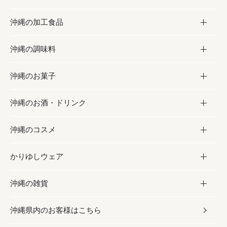
沖縄の加工食品
お取り寄せグルメ
沖縄の調味料
フルーツ・野菜
加工食品
沖縄のお菓子
お肉
缶詰／パウチ
調味料
沖縄のお酒・ドリンク
海産物
沖縄料理
砂糖／黒砂糖
お菓子
沖縄のコスメ
沖縄そば／乾麺
塩
黒糖
お酒・ドリンク
かりゆしウェア
レトルト食品
お酢／ドレッシング
ちんすこう
泡盛
コスメ
沖縄の雑貨
乾物／粉類
しょうゆ
伝統菓子
ビール・チューハイ
スキンケア
かりゆしウェア
沖縄県内のお客様はこちら
みそ
スナック
ワイン・ウィスキー・カクテル
ボディケア
メンズ
雑貨