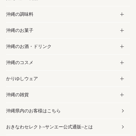
沖縄の調味料
フルーツ・野菜
加工食品
沖縄のお菓子
お肉
缶詰／パウチ
調味料
沖縄のお酒・ドリンク
海産物
沖縄料理
砂糖／黒砂糖
お菓子
沖縄のコスメ
沖縄そば／乾麺
塩
黒糖
お酒・ドリンク
かりゆしウェア
レトルト食品
お酢／ドレッシング
ちんすこう
泡盛
コスメ
沖縄の雑貨
乾物／粉類
しょうゆ
伝統菓子
ビール・チューハイ
スキンケア
かりゆしウェア
沖縄県内のお客様はこちら
みそ
スナック
ワイン・ウィスキー・カクテル
ボディケア
メンズ
雑貨
おきなわセレクト~サンエー公式通販~とは
だし／スパイス／島唐辛子
おつまみ
ドリンク
ヘアケア
レディース
沖縄ファッション