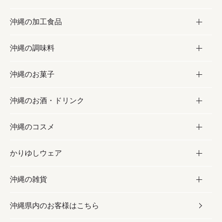
沖縄の加工食品
お取り寄せグルメ
沖縄の調味料
フルーツ・野菜
加工食品
沖縄のお菓子
お肉
缶詰／パウチ
調味料
沖縄のお酒・ドリンク
海産物
沖縄料理
砂糖／黒砂糖
お菓子
沖縄のコスメ
沖縄そば／乾麺
塩
黒糖
お酒・ドリンク
かりゆしウェア
レトルト食品
お酢／ドレッシング
ちんすこう
泡盛
コスメ
沖縄の雑貨
乾物／粉類
しょうゆ
伝統菓子
ビール・チューハイ
スキンケア
かりゆしウェア
沖縄県内のお客様はこちら
みそ
スナック
ワイン・ウィスキー・カクテル
ボディケア
メンズ
雑貨