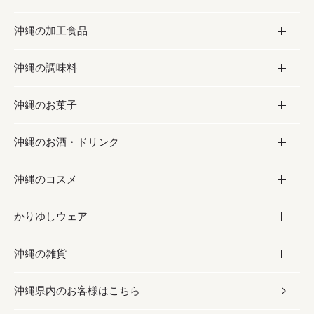
沖縄の加工食品
お取り寄せグルメ
沖縄の調味料
フルーツ・野菜
加工食品
沖縄のお菓子
お肉
缶詰／パウチ
調味料
沖縄のお酒・ドリンク
海産物
沖縄料理
砂糖／黒砂糖
お菓子
沖縄のコスメ
沖縄そば／乾麺
塩
黒糖
お酒・ドリンク
かりゆしウェア
レトルト食品
お酢／ドレッシング
ちんすこう
泡盛
コスメ
沖縄の雑貨
乾物／粉類
しょうゆ
伝統菓子
ビール・チューハイ
スキンケア
かりゆしウェア
沖縄県内のお客様はこちら
みそ
スナック
ワイン・ウィスキー・カクテル
ボディケア
メンズ
雑貨