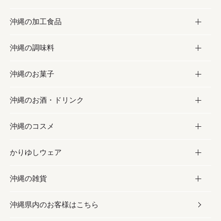
沖縄の加工食品
お取り寄せグルメ
沖縄の調味料
フルーツ・野菜
加工食品
沖縄のお菓子
お肉
缶詰／パウチ
調味料
沖縄のお酒・ドリンク
海産物
沖縄料理
砂糖／黒砂糖
お菓子
沖縄のコスメ
沖縄そば／乾麺
塩
黒糖
お酒・ドリンク
かりゆしウェア
レトルト食品
お酢／ドレッシング
ちんすこう
泡盛
コスメ
沖縄の雑貨
乾物／粉類
しょうゆ
伝統菓子
ビール・チューハイ
スキンケア
かりゆしウェア
沖縄県内のお客様はこちら
みそ
スナック
ワイン・ウィスキー・カクテル
ボディケア
メンズ
雑貨