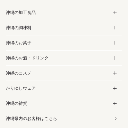
沖縄の加工食品
お取り寄せグルメ
沖縄の調味料
フルーツ・野菜
加工食品
沖縄のお菓子
お肉
缶詰／パウチ
調味料
沖縄のお酒・ドリンク
海産物
沖縄料理
砂糖／黒砂糖
お菓子
沖縄のコスメ
沖縄そば／乾麺
塩
黒糖
お酒・ドリンク
かりゆしウェア
レトルト食品
お酢／ドレッシング
ちんすこう
泡盛
コスメ
沖縄の雑貨
乾物／粉類
しょうゆ
伝統菓子
ビール・チューハイ
スキンケア
かりゆしウェア
沖縄県内のお客様はこちら
みそ
スナック
ワイン・ウィスキー・カクテル
ボディケア
メンズ
雑貨