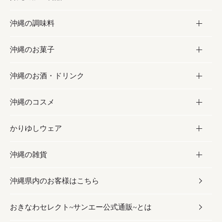
沖縄の調味料
フルーツ・野菜
加工食品
沖縄のお菓子
お肉
缶詰／パウチ
調味料
沖縄のお酒・ドリンク
海産物
沖縄料理
砂糖／黒砂糖
お菓子
沖縄のコスメ
沖縄そば／乾麺
塩
黒糖
お酒・ドリンク
かりゆしウェア
レトルト食品
お酢／ドレッシング
ちんすこう
泡盛
コスメ
沖縄の雑貨
乾物／粉類
しょうゆ
伝統菓子
ビール・チューハイ
スキンケア
かりゆしウェア
沖縄県内のお客様はこちら
みそ
スナック
ワイン・ウィスキー・カクテル
ボディケア
メンズ
雑貨
おきなわセレクト~サンエー公式通販~とは
だし／スパイス／島唐辛子
おつまみ
ドリンク
ヘアケア
レディース
沖縄ファッション