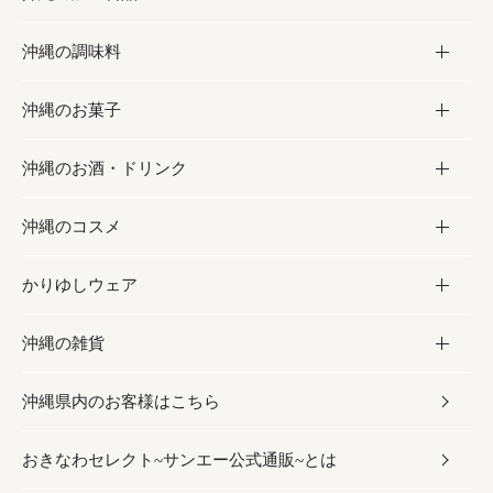
沖縄の調味料
フルーツ・野菜
加工食品
沖縄のお菓子
お肉
缶詰／パウチ
調味料
沖縄のお酒・ドリンク
海産物
沖縄料理
砂糖／黒砂糖
お菓子
沖縄のコスメ
沖縄そば／乾麺
塩
黒糖
お酒・ドリンク
かりゆしウェア
レトルト食品
お酢／ドレッシング
ちんすこう
泡盛
コスメ
沖縄の雑貨
乾物／粉類
しょうゆ
伝統菓子
ビール・チューハイ
スキンケア
かりゆしウェア
沖縄県内のお客様はこちら
みそ
スナック
ワイン・ウィスキー・カクテル
ボディケア
メンズ
雑貨
おきなわセレクト~サンエー公式通販~とは
だし／スパイス／島唐辛子
おつまみ
ドリンク
ヘアケア
レディース
沖縄ファッション