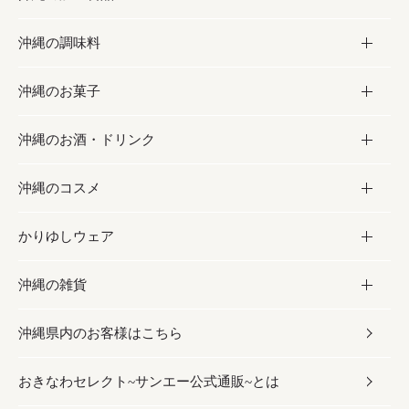
沖縄の調味料
フルーツ・野菜
加工食品
沖縄のお菓子
お肉
缶詰／パウチ
調味料
沖縄のお酒・ドリンク
海産物
沖縄料理
砂糖／黒砂糖
お菓子
沖縄のコスメ
沖縄そば／乾麺
塩
黒糖
お酒・ドリンク
かりゆしウェア
レトルト食品
お酢／ドレッシング
ちんすこう
泡盛
コスメ
沖縄の雑貨
乾物／粉類
しょうゆ
伝統菓子
ビール・チューハイ
スキンケア
かりゆしウェア
沖縄県内のお客様はこちら
みそ
スナック
ワイン・ウィスキー・カクテル
ボディケア
メンズ
雑貨
おきなわセレクト~サンエー公式通販~とは
だし／スパイス／島唐辛子
おつまみ
ドリンク
ヘアケア
レディース
沖縄ファッション