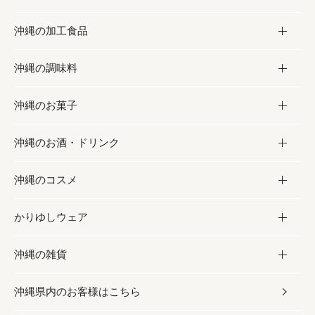
沖縄の加工食品
お取り寄せグルメ
沖縄の調味料
フルーツ・野菜
加工食品
沖縄のお菓子
お肉
缶詰／パウチ
調味料
沖縄のお酒・ドリンク
海産物
沖縄料理
砂糖／黒砂糖
お菓子
沖縄のコスメ
沖縄そば／乾麺
塩
黒糖
お酒・ドリンク
かりゆしウェア
レトルト食品
お酢／ドレッシング
ちんすこう
泡盛
コスメ
沖縄の雑貨
乾物／粉類
しょうゆ
伝統菓子
ビール・チューハイ
スキンケア
かりゆしウェア
沖縄県内のお客様はこちら
みそ
スナック
ワイン・ウィスキー・カクテル
ボディケア
メンズ
雑貨