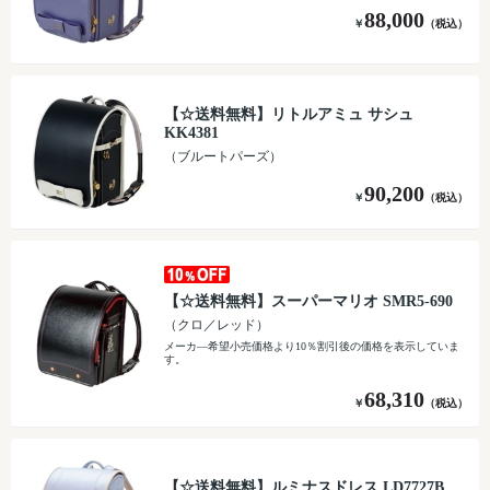
88,000
￥
（税込）
【☆送料無料】リトルアミュ サシュ
KK4381
（ブルートパーズ）
90,200
￥
（税込）
【☆送料無料】スーパーマリオ SMR5-690
（クロ／レッド）
メーカ―希望小売価格より10％割引後の価格を表示していま
す。
68,310
￥
（税込）
【☆送料無料】ルミナスドレス LD7727B