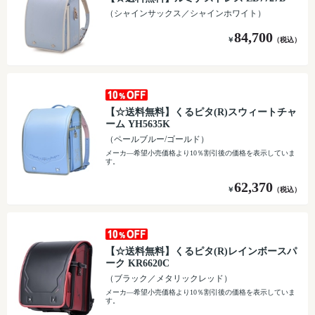
（シャインサックス／シャインホワイト）
84,700
￥
（税込）
【☆送料無料】くるピタ(R)スウィートチャ
ーム YH5635K
（ペールブルー/ゴールド）
メーカ―希望小売価格より10％割引後の価格を表示していま
す。
62,370
￥
（税込）
【☆送料無料】くるピタ(R)レインボースパ
ーク KR6620C
（ブラック／メタリックレッド）
メーカ―希望小売価格より10％割引後の価格を表示していま
す。