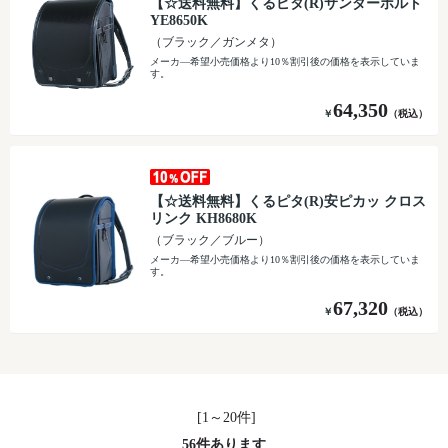
【☆送料無料】くるピタ(R)サンダーボルト
YE8650K
（ブラック／ガンメタ）
メーカ―希望小売価格より10％割引後の価格を表示していま
す。
64,350
￥
（税込）
【☆送料無料】くるピタ(R)安ピカッ クロス
リンク KH8680K
（ブラック／ブルー）
メーカ―希望小売価格より10％割引後の価格を表示していま
す。
67,320
￥
（税込）
[1～20件]
56
件あります