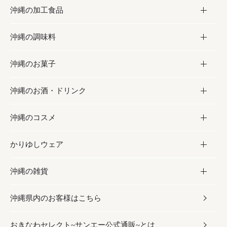
沖縄の加工食品
お取り寄せグルメ
沖縄の調味料
フルーツ・野菜
加工食品
沖縄のお菓子
お肉
缶詰／パウチ
調味料
沖縄のお酒・ドリンク
海産物
沖縄料理
砂糖／黒砂糖
お菓子
沖縄のコスメ
沖縄そば／乾麺
塩
黒糖
お酒・ドリンク
かりゆしウェア
レトルト食品
お酢／ドレッシング
ちんすこう
泡盛
コスメ
沖縄の雑貨
乾物／粉類
しょうゆ
伝統菓子
ビール・チューハイ
スキンケア
かりゆしウェア
沖縄県内のお客様はこちら
みそ
スナック
ワイン・ウィスキー・カクテル
ボディケア
メンズ
雑貨
おきなわセレクト~サンエー公式通販~とは
だし／スパイス／島唐辛子
おつまみ
ドリンク
ヘアケア
レディース
沖縄ファッション