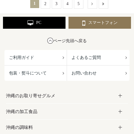
1
2
3
4
5
PC
スマートフォン
ページ先頭へ戻る
ご利用ガイド
よくあるご質問
包装・熨斗について
お問い合わせ
沖縄のお取り寄せグルメ
沖縄の加工食品
お取り寄せグルメ
沖縄の調味料
フルーツ・野菜
加工食品