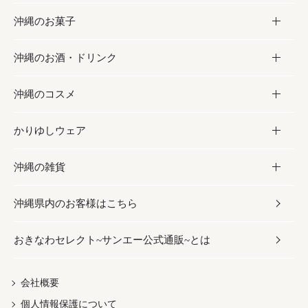
沖縄のお菓子
お肉
缶詰／パウチ
調味料
沖縄のお酒・ドリンク
海産物
沖縄料理
砂糖／黒砂糖
お菓子
沖縄のコスメ
沖縄そば／乾麺
塩
黒糖
お酒・ドリンク
かりゆしウェア
レトルト食品
お酢／ドレッシング
ちんすこう
泡盛
コスメ
沖縄の雑貨
乾物／粉類
しょうゆ
伝統菓子
ビール・チューハイ
スキンケア
かりゆしウェア
沖縄県内のお客様はこちら
みそ
スナック
ワイン・ウィスキー・カクテル
ボディケア
メンズ
雑貨
おきなわセレクト~サンエー公式通販~とは
だし／スパイス／島唐辛子
おつまみ
ドリンク
ヘアケア
レディース
沖縄ファッション
紅芋
茶葉
UVケア
伝統工芸品
会社概要
個人情報保護について