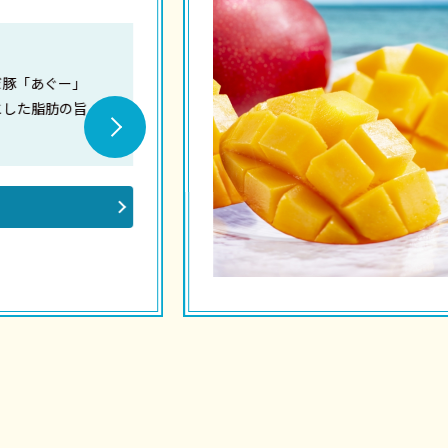
おす
ぐー」
芳醇
肪の旨
ます
商品