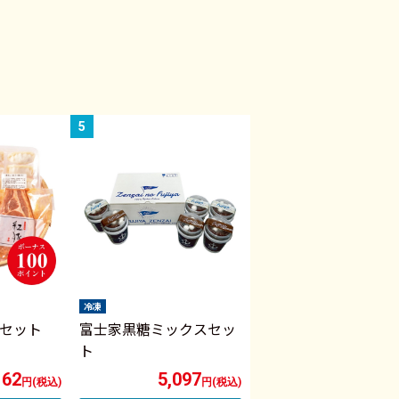
冷凍
セット
富士家黒糖ミックスセッ
ト
162
5,097
円(税込)
円(税込)