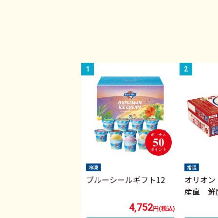
冷凍
常温
ブルーシールギフト12
オリオン
産直 鮮
4,752
円(税込)