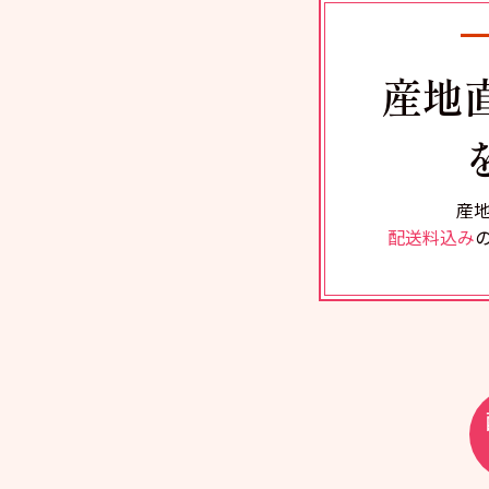
産地
産
配送料込み