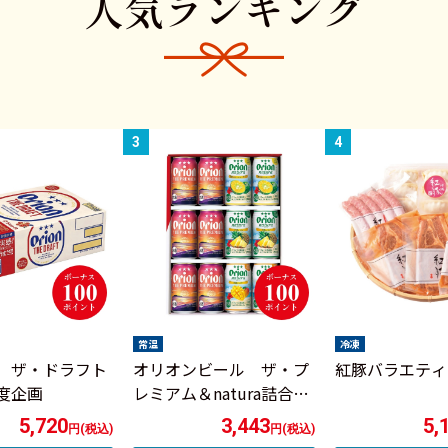
人気ランキング
常温
冷凍
 ザ・ドラフト
オリオンビール ザ・プ
紅豚バラエティ
度企画
レミアム＆natura詰合せ
セット
5,720
3,443
5,
円(税込)
円(税込)